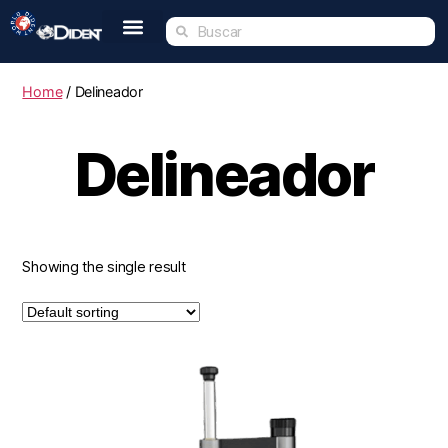
Inicio
Nosotros
Tienda
Dident Academy
Eventos
Servicio Técnico
Contacto
Home
/ Delineador
Delineador
Showing the single result