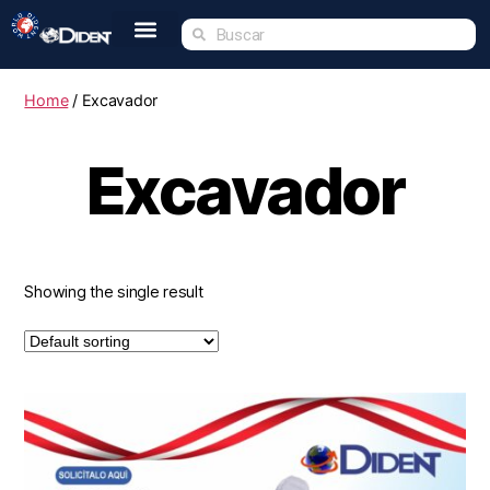
Inicio
Nosotros
Tienda
Dident Academy
Eventos
Servicio Técnico
Contacto
Home
/ Excavador
Excavador
Showing the single result