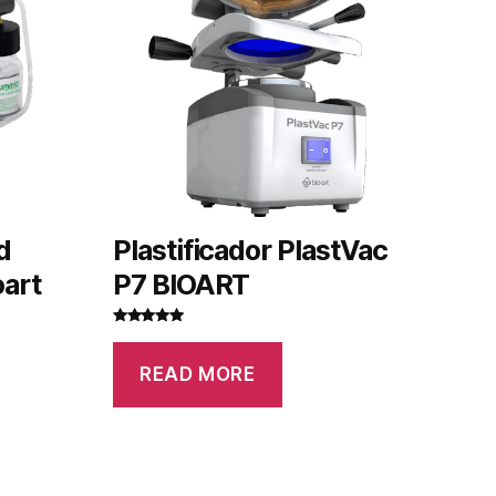
d
Plastificador PlastVac
oart
P7 BIOART
Rated
5.00
out of 5
READ MORE