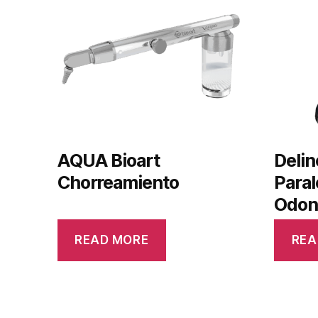
AQUA Bioart
Delin
Chorreamiento
Paral
Odont
READ MORE
REA