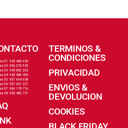
ONTACTO
TERMINOS &
CONDICIONES
as 01: 943 486 636
as 02: 956 070 535
PRIVACIDAD
as 03: 943 882 263
as 04: 943 486 459
as 05: 957 664 638
as 06: 957 667 327
ENVIOS &
as 07: 966 178 716
as 08: 943 485 731
DEVOLUCION
AQ
COOKIES
INK
BLACK FRIDAY