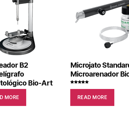
eador B2
Microjato Standar
elígrafo
Microarenador Bi
ológico Bio-Art
Rated
5
out
of 5
D MORE
READ MORE