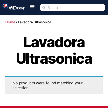
Inicio
Nosotros
Tienda
Dident Academy
Eventos
Servicio Técnico
Contacto
Home
/ Lavadora Ultrasonica
Lavadora
Ultrasonica
No products were found matching your
selection.