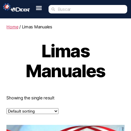
Inicio
Nosotros
Tienda
Dident Academy
Eventos
Servicio Técnico
Contacto
Home
/ Limas Manuales
Limas
Manuales
Showing the single result