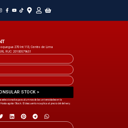
NT
 Moquegua 270 Int.113, Centro de Lima
SRL RUC: 20100579651
ONSULAR STOCK >
s seleccionados para alumnos de las universidades en la
Hasta agotar Stock. El descuento no aplica al precio del delivery.