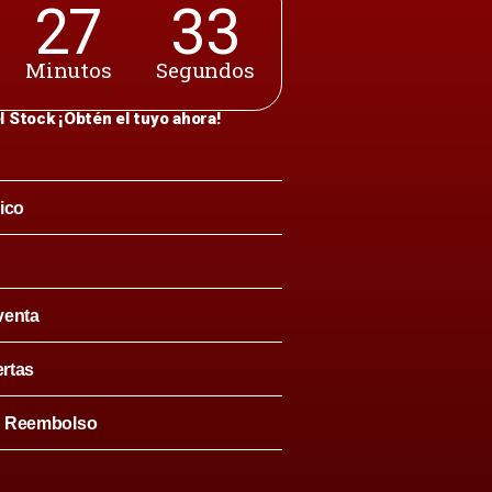
27
32
Minutos
Segundos
l Stock ¡Obtén el tuyo ahora!
ico
venta
ertas
& Reembolso