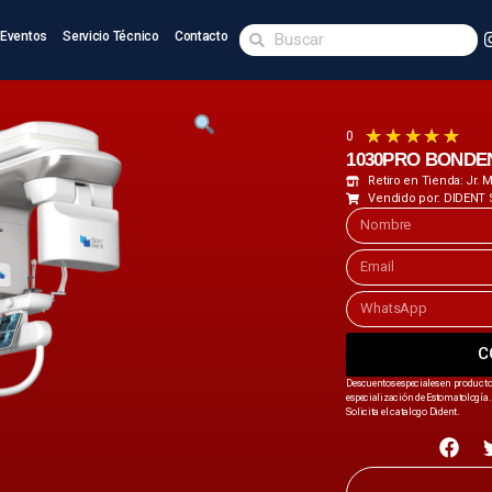
Eventos
Servicio Técnico
Contacto
★
★
★
★
★
0
1030PRO BONDE
Retiro en Tienda: Jr.
Vendido por: DIDENT 
C
Descuentos especiales en producto
especialización de Estomatología. 
Solicita el catalogo Dident.