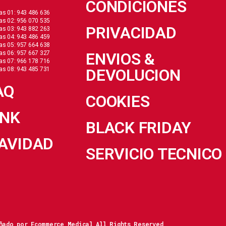
CONDICIONES
as 01: 943 486 636
as 02: 956 070 535
PRIVACIDAD
as 03: 943 882 263
as 04: 943 486 459
as 05: 957 664 638
as 06: 957 667 327
ENVIOS &
as 07: 966 178 716
as 08: 943 485 731
DEVOLUCION
AQ
COOKIES
INK
BLACK FRIDAY
AVIDAD
SERVICIO TECNICO
ñado por Ecommerce Medical All Rights Reserved