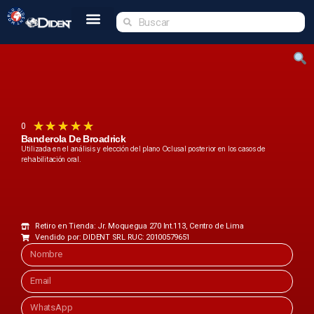
Inicio
Nosotros
Tienda
Dident Academy
Eventos
Servicio Técnico
Contacto
★
★
★
★
★
0
Banderola De Broadrick
Utilizada en el análisis y elección del plano Oclusal posterior en los casos de
rehabilitación oral.
Retiro en Tienda: Jr. Moquegua 270 Int.113, Centro de Lima
Vendido por: DIDENT SRL RUC: 20100579651