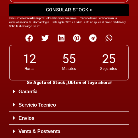
CONSULAR STOCK >
Descuentos especiales en productos seleccionados para alumnos de las universidades en la
especialización de Estomatología. Hasta agotar Stock. El descuento no aplica al precio del delivery.
Solicita el catalogo Dident.
12
55
25
Horas
Minutos
Segundos
Se Agota el Stock ¡Obtén el tuyo ahora!
Garantía
Servicio Tecnico
Envíos
Venta & Postventa