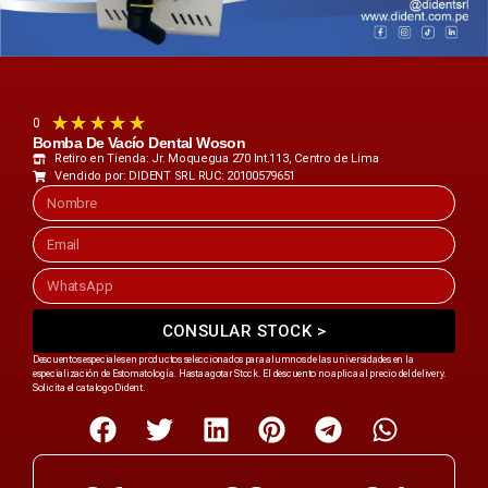
★
★
★
★
★
0
Bomba De Vacío Dental Woson
Retiro en Tienda: Jr. Moquegua 270 Int.113, Centro de Lima
Vendido por: DIDENT SRL RUC: 20100579651
CONSULAR STOCK >
Descuentos especiales en productos seleccionados para alumnos de las universidades en la
especialización de Estomatología. Hasta agotar Stock. El descuento no aplica al precio del delivery.
Solicita el catalogo Dident.