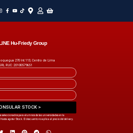
NE Hu-Friedy Group
 Moquegua 270 Int.113, Centro de Lima
SRL RUC: 20100579651
ONSULAR STOCK >
s seleccionados para alumnos de las universidades en la
Hasta agotar Stock. El descuento no aplica al precio del delivery.