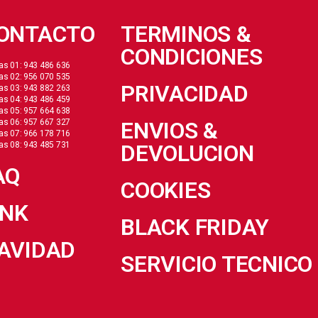
ONTACTO
TERMINOS &
CONDICIONES
as 01: 943 486 636
as 02: 956 070 535
PRIVACIDAD
as 03: 943 882 263
as 04: 943 486 459
as 05: 957 664 638
as 06: 957 667 327
ENVIOS &
as 07: 966 178 716
as 08: 943 485 731
DEVOLUCION
AQ
COOKIES
INK
BLACK FRIDAY
AVIDAD
SERVICIO TECNICO