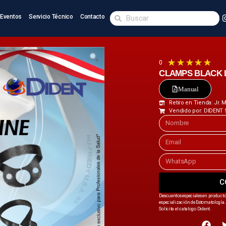
Eventos
Servicio Técnico
Contacto
★
★
★
★
★
0
CLAMPS BLACK LI
Manual
Retiro en Tienda: Jr.
Vendido por: DIDENT 
C
Descuentos especiales en producto
especialización de Estomatología. 
Solicita el catalogo Dident.