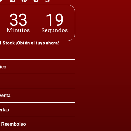
33
18
Minutos
Segundos
l Stock ¡Obtén el tuyo ahora!
ico
venta
ertas
& Reembolso