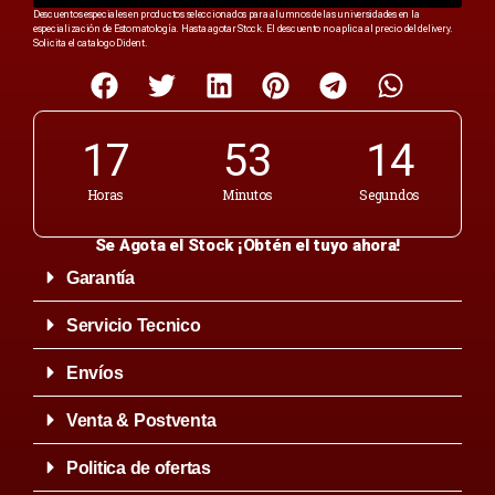
Descuentos especiales en productos seleccionados para alumnos de las universidades en la
especialización de Estomatología. Hasta agotar Stock. El descuento no aplica al precio del delivery.
Solicita el catalogo Dident.
17
53
14
Horas
Minutos
Segundos
Se Agota el Stock ¡Obtén el tuyo ahora!
Garantía
Servicio Tecnico
Envíos
Venta & Postventa
Politica de ofertas