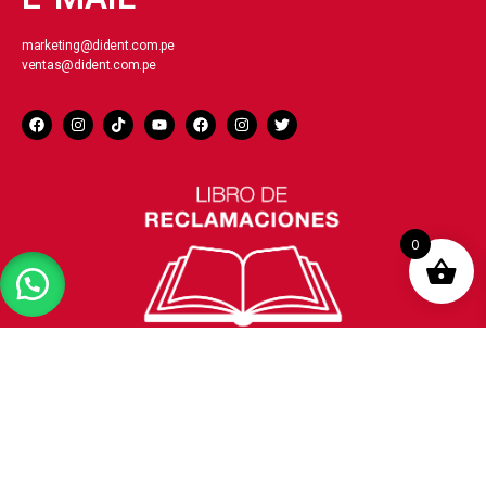
marketing@dident.com.pe
ventas@dident.com.pe
0
© 2026 Diseñado por Ecommerce Medical All Rights Reserved