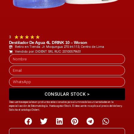
★
★
★
★
★
3
Destilador De Agua 4L DRINK 10 – Woson
Retiro en Tienda: Jr. Moquegua 270 Int.113, Centro de Lima
Vendido por: DIDENT SRL RUC: 20100579651
CONSULAR STOCK >
Descuentos especiales en productos seleccionados para alumnos de las universidades en la
especialización de Estomatología. Hasta agotar Stock. El descuento no aplica al precio del delivery.
Solicita el catalogo Dident.