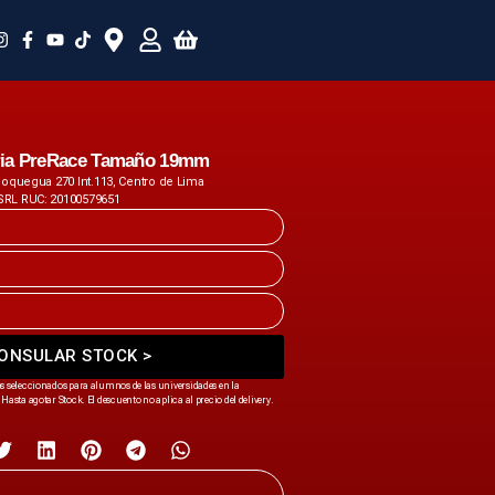
ria PreRace Tamaño 19mm
 Moquegua 270 Int.113, Centro de Lima
SRL RUC: 20100579651
ONSULAR STOCK >
s seleccionados para alumnos de las universidades en la
Hasta agotar Stock. El descuento no aplica al precio del delivery.