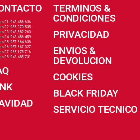
ONTACTO
TERMINOS &
CONDICIONES
as 01: 943 486 636
as 02: 956 070 535
PRIVACIDAD
as 03: 943 882 263
as 04: 943 486 459
as 05: 957 664 638
as 06: 957 667 327
ENVIOS &
as 07: 966 178 716
as 08: 943 485 731
DEVOLUCION
AQ
COOKIES
INK
BLACK FRIDAY
AVIDAD
SERVICIO TECNICO