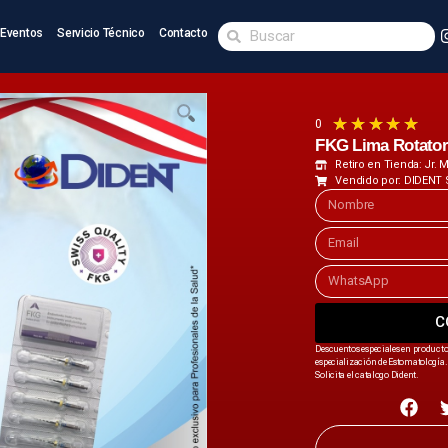
Eventos
Servicio Técnico
Contacto
★
★
★
★
★
0
FKG Lima Rotato
Retiro en Tienda: Jr.
Vendido por: DIDENT 
C
Descuentos especiales en producto
especialización de Estomatología. 
Solicita el catalogo Dident.