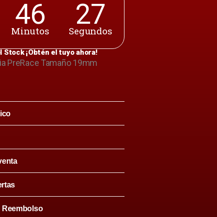
46
26
Minutos
Segundos
l Stock ¡Obtén el tuyo ahora!
ria PreRace Tamaño 19mm
ico
venta
ertas
& Reembolso