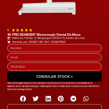
★
★
★
★
★
0
4K PRO BONDENT Microscopio Dental De Mesa
Retiro en Tienda: Jr. Moquegua 270 Int.113, Centro de Lima
Vendido por: DIDENT SRL RUC: 20100579651
CONSULAR STOCK >
Descuentos especiales en productos seleccionados para alumnos de las universidades en la
especialización de Estomatología. Hasta agotar Stock. El descuento no aplica al precio del delivery.
Solicita el catalogo Dident.