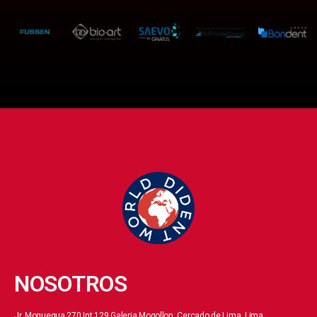
NOSOTROS
Jr. Moquegua 270 Int.129 Galeria Mogollon, Cercado de Lima, Lima.