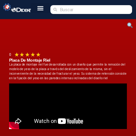
Inicio
Nosotros
Tienda
Dident Academy
Eventos
Servicio Técnico
Contacto
★
★
★
★
★
0
Placa De Montaje Riel
La placa de montaje riel fue desarrollada con un diseño que permite la remoción del
modelo de yeso de la placa a través del deslizamiento de la misma, sin el
inconveniente de la necesidad de fracturar el yeso. Su sistema de retensión consiste
en la fijación del yeso en las paredes internas inclinadas del diseño riel