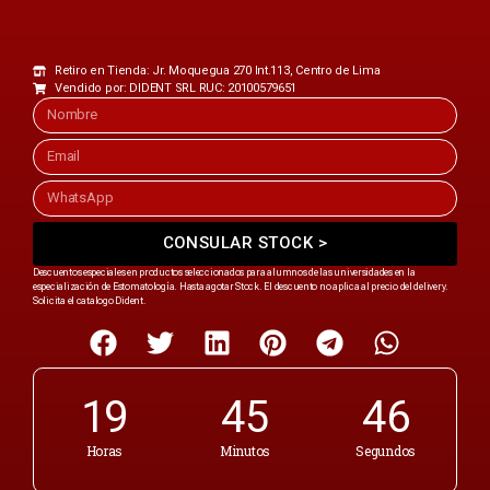
Retiro en Tienda: Jr. Moquegua 270 Int.113, Centro de Lima
Vendido por: DIDENT SRL RUC: 20100579651
CONSULAR STOCK >
Descuentos especiales en productos seleccionados para alumnos de las universidades en la
especialización de Estomatología. Hasta agotar Stock. El descuento no aplica al precio del delivery.
Solicita el catalogo Dident.
19
45
46
Horas
Minutos
Segundos