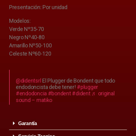
Presentación: Por unidad
Modelos:
Verde Nº35-70
Negro Nº40-80
Amarillo Nº50-100
Celeste Nº60-120
@didentsrl
El Plugger de Bondent que todo
endodoncista debe tener!
#plugger
#endodoncia
#bondent
#dident
♬ original
sound – matiko
Garantía