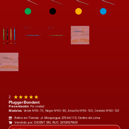
★
★
★
★
★
2
Plugger Bondent
Presentación
: Por unidad
Modelos
: Verde Nº35-70, Negro Nº40-80, Amarillo Nº50-100, Celeste Nº60-120
Retiro en Tienda: Jr. Moquegua 270 Int.113, Centro de Lima
Vendido por: DIDENT SRL RUC: 20100579651