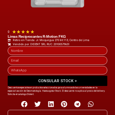
★
★
★
★
★
0
Limas Reciprocantes R-Motion FKG
Retiro en Tienda: Jr. Moquegua 270 Int.113, Centro de Lima
Vendido por: DIDENT SRL RUC: 20100579651
CONSULAR STOCK >
Descuentos especiales en productos seleccionados para alumnos de las universidades en la
especialización de Estomatología. Hasta agotar Stock. El descuento no aplica al precio del delivery.
Solicita el catalogo Dident.