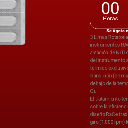
00
Horas
Se Agota e
3 Limas Rotatori
instrumentos RA
aleación de NiTi 
del instrumento 
térmico exclusiv
transición (de ma
debajo de la temp
C).
El tratamiento té
sobre la eficienc
diseño RaCe tradi
giro (1.000 rpm) 