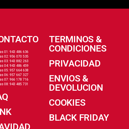
ONTACTO
TERMINOS &
CONDICIONES
as 01: 943 486 636
as 02: 956 070 535
PRIVACIDAD
as 03: 943 882 263
as 04: 943 486 459
as 05: 957 664 638
as 06: 957 667 327
ENVIOS &
as 07: 966 178 716
as 08: 943 485 731
DEVOLUCION
AQ
COOKIES
INK
BLACK FRIDAY
AVIDAD