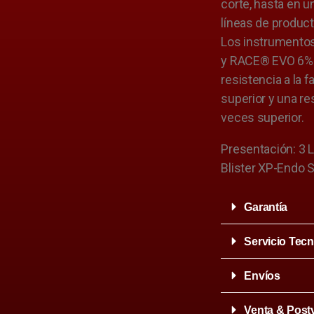
corte, hasta en 
líneas de produc
Los instrumento
y RACE® EVO 6%
resistencia a la f
superior y una res
veces superior.
Presentación: 3 
Blister XP-Endo 
Garantía
Servicio Tecn
Envíos
Venta & Post