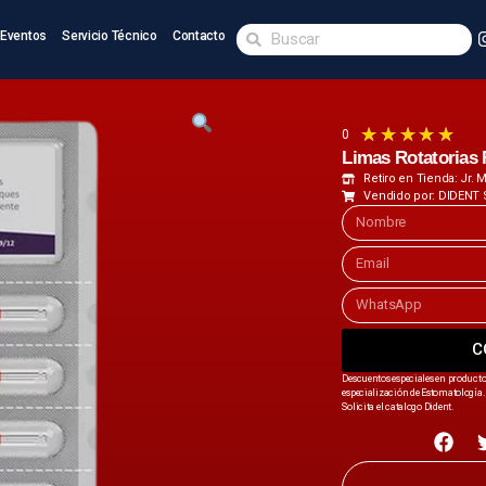
Eventos
Servicio Técnico
Contacto
★
★
★
★
★
0
Limas Rotatoria
Retiro en Tienda: Jr.
Vendido por: DIDENT 
C
Descuentos especiales en producto
especialización de Estomatología. 
Solicita el catalogo Dident.