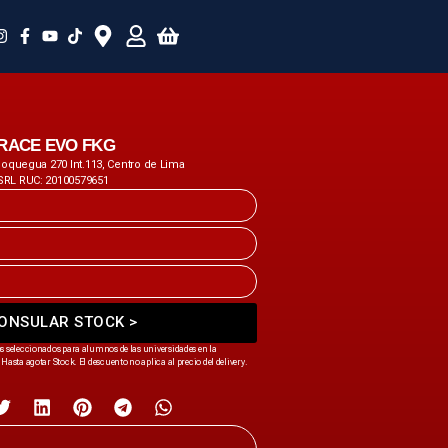
s RACE EVO FKG
 Moquegua 270 Int.113, Centro de Lima
SRL RUC: 20100579651
ONSULAR STOCK >
s seleccionados para alumnos de las universidades en la
Hasta agotar Stock. El descuento no aplica al precio del delivery.