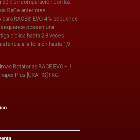
un 50% en comparación con las
tos RaCe anteriores.
s para RACE® EVO 4 % sequence
 sequence poseen una
atiga cíclica hasta 2,8 veces
istencia a la torsión hasta 1,9
Limas Rotatorias RACE EVO + 1
Shaper Plus [GRATIS] FKG
ico
venta