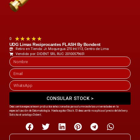
★
★
★
★
★
0
UDG Limas Reciprocantes FLASH By Bondent
Retiro en Tienda: Jr. Moquegua 270 Int.113, Centro de Lima
Vendido por: DIDENT SRL RUC: 20100579651
CONSULAR STOCK >
Descuentos especiales en productos seleccionados para alumnos de las universidades en la
especialización de Estomatología. Hasta agotar Stock. El descuento no aplica al precio del delivery.
Solicita el catalogo Dident.