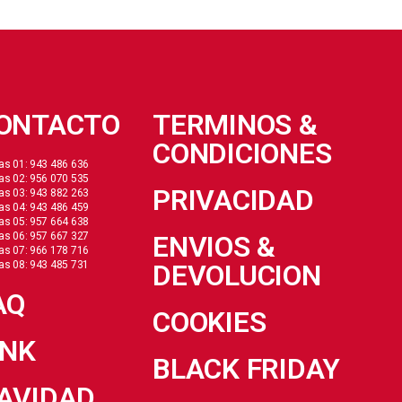
ONTACTO
TERMINOS &
CONDICIONES
as 01: 943 486 636
as 02: 956 070 535
PRIVACIDAD
as 03: 943 882 263
as 04: 943 486 459
as 05: 957 664 638
as 06: 957 667 327
ENVIOS &
as 07: 966 178 716
as 08: 943 485 731
DEVOLUCION
AQ
COOKIES
INK
BLACK FRIDAY
AVIDAD