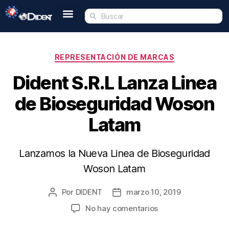
Inicio
Nosotros
Tienda
Dident Academy
Eventos
Servicio Técnico
Contacto
REPRESENTACIÓN DE MARCAS
Dident S.R.L Lanza Linea
de Bioseguridad Woson
Latam
Lanzamos la Nueva Linea de Bioseguridad
Woson Latam
Por
DIDENT
marzo 10, 2019
No hay comentarios