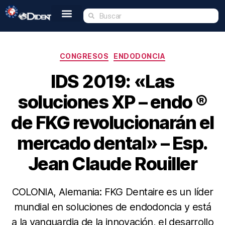
Inicio
Nosotros
Tienda
Dident Academy
Eventos
Servicio Técnico
Contacto
CONGRESOS
ENDODONCIA
IDS 2019: «Las
soluciones XP – endo ®
de FKG revolucionarán el
mercado dental» – Esp.
Jean Claude Rouiller
COLONIA, Alemania: FKG Dentaire es un líder
mundial en soluciones de endodoncia y está
a la vanguardia de la innovación, el desarrollo