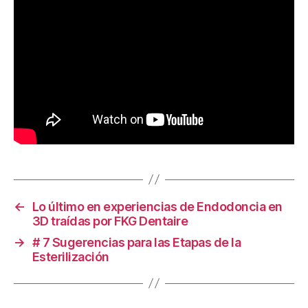
←
Lo último en experiencias de Endodoncia en
3D traídas por FKG Dentaire
→
# 7 Sugerencias para las Etapas de la
Esterilización