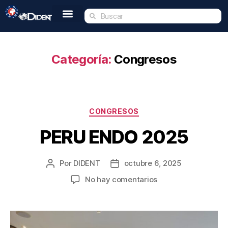
Inicio
Nosotros
Tienda
Dident Academy
Eventos
Servicio Técnico
Contacto
Categoría:
Congresos
CONGRESOS
PERU ENDO 2025
Por
DIDENT
octubre 6, 2025
No hay comentarios