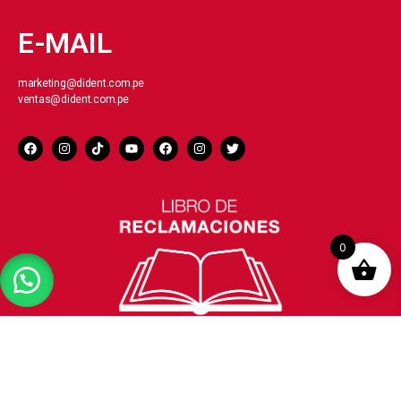
E-MAIL
marketing@dident.com.pe
ventas@dident.com.pe
0
© 2026 Diseñado por Ecommerce Medical All Rights Reserved