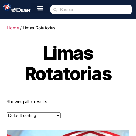
Inicio
Nosotros
Tienda
Dident Academy
Eventos
Servicio Técnico
Contacto
Home
/ Limas Rotatorias
Limas
Rotatorias
Showing all 7 results