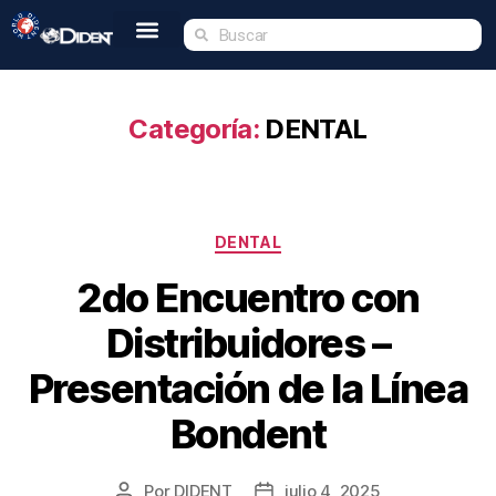
Inicio
Nosotros
Tienda
Dident Academy
Eventos
Servicio Técnico
Contacto
Categoría:
DENTAL
DENTAL
2do Encuentro con
Distribuidores –
Presentación de la Línea
Bondent
Por
DIDENT
julio 4, 2025