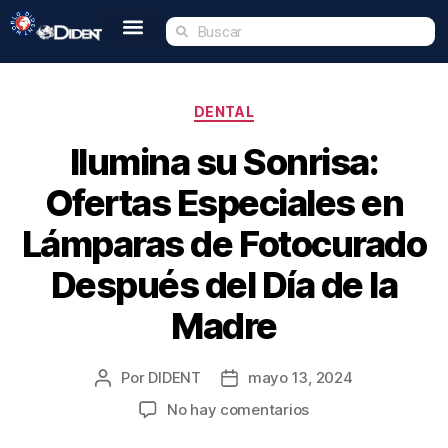
Inicio
Nosotros
Tienda
Dident Academy
Eventos
Servicio Técnico
Contacto
DENTAL
Ilumina su Sonrisa:
Ofertas Especiales en
Lámparas de Fotocurado
Después del Día de la
Madre
Por
DIDENT
mayo 13, 2024
No hay comentarios