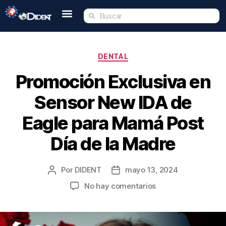
Inicio
Nosotros
Tienda
Dident Academy
Eventos
Servicio Técnico
Contacto
DENTAL
Promoción Exclusiva en
Sensor New IDA de
Eagle para Mamá Post
Día de la Madre
Por
DIDENT
mayo 13, 2024
No hay comentarios